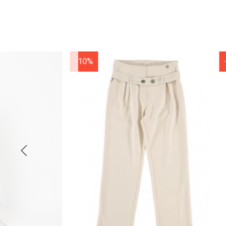
-10%
-20%