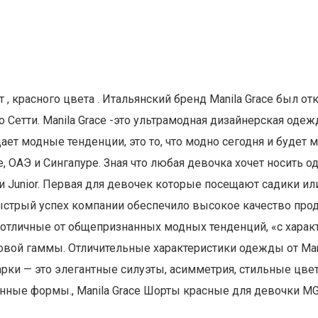
т , красного цвета . Итальянский бренд Manila Grace был о
Сетти. Manila Grace -это ультрамодная дизайнерская оде
ет модные тенденции, это то, что модно сегодня и будет мо
е, ОАЭ и Сингапуре. Зная что любая девочка хочет носить 
 и Junior. Первая для девочек которые посещают садики и
стрый успех компании обеспечило высокое качество прод
отличные от общепризнанных модных тенденций, «с харак
вой гаммы. Отличительные характеристики одежды от Mani
арки — это элегантные силуэты, асимметрия, стильные цве
ные формы., Manila Grace Шорты красные для девочки MG1