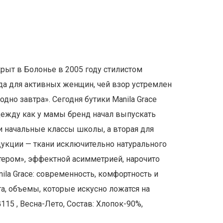
ткрыт в Болонье в 2005 году стилистом
жда для активных женщин, чей взор устремлен
дно завтра». Сегодня бутики Manila Grace
одежду как у мамы бренд начал выпускать
ли начальные классы школы, а вторая для
укции — ткани исключительно натурального
тером», эффектной асимметрией, нарочито
la Grace: современность, комфортность и
та, объемы, которые искусно ложатся на
15 , Весна-Лето, Состав: Хлопок-90%,