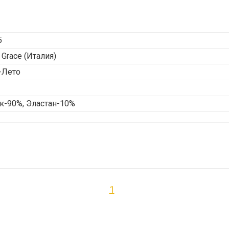
5
 Grace
(Италия)
-Лето
к-90%, Эластан-10%
1