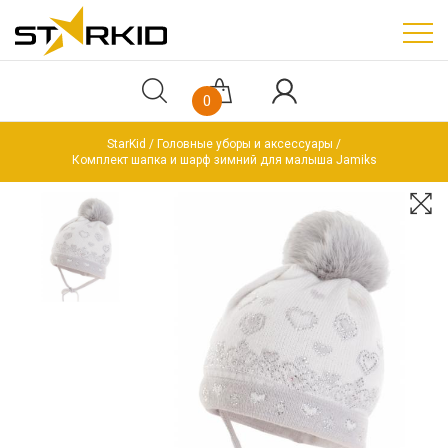
0
StarKid
Головные уборы и аксессуары
Комплект шапка и шарф зимний для малыша Jamiks