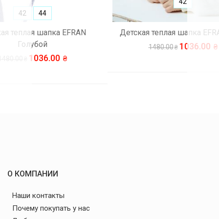
42
FRAN
Детская теплая шапка EFRAN Екри
Детска
1036.00
1480.00
О КОМПАНИИ
Наши контакты
Почему покупать у нас