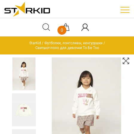
0
StarKid
Футболки, лонгсливы, кенгурушки
Свитшот-поло для девочки To Be Too