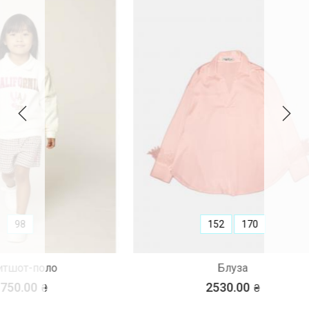
152
170
Блуза
2530.00