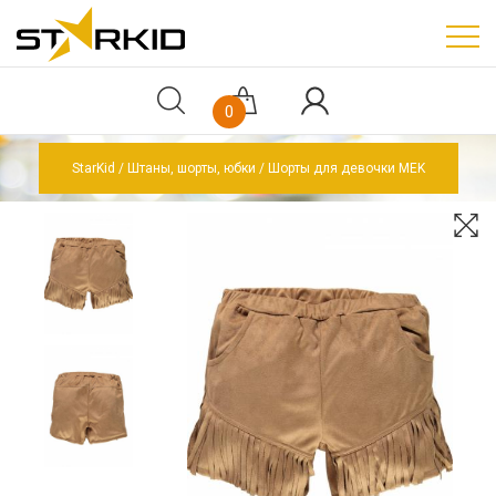
0
StarKid
Штаны, шорты, юбки
Шорты для девочки MEK