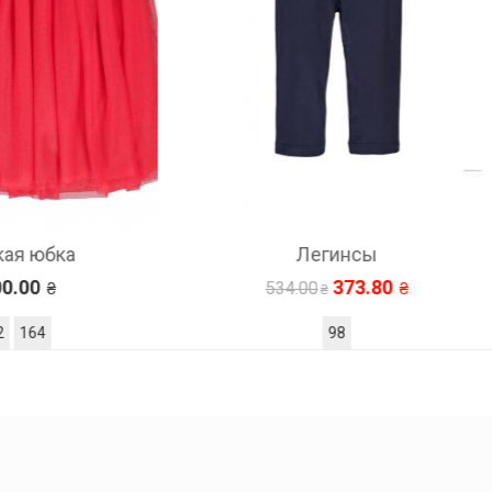
Легинсы
Детские штаны
373.80
835.80
534.00
1194.00
98
98