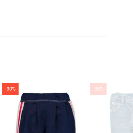
-30%
-50%