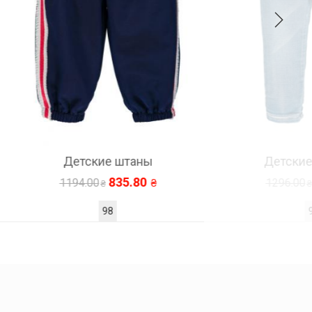
Детские джинсы
907.20
1296.00
98