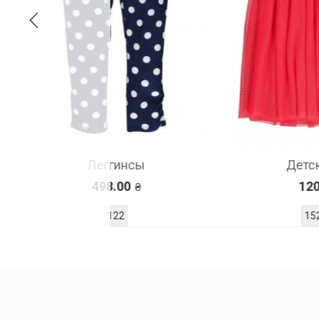
Детская юбка
1200.00
152
164