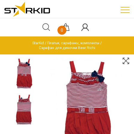
0
StarKid
Платья, сарафаны, комплекты
Сарафан для девочки Bear Richi