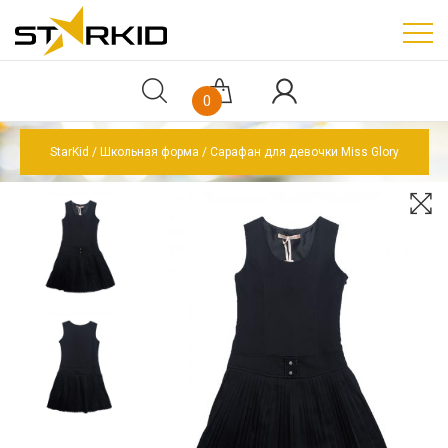
0
StarKid
Школьная форма
Сарафан для девочки Miss Glory