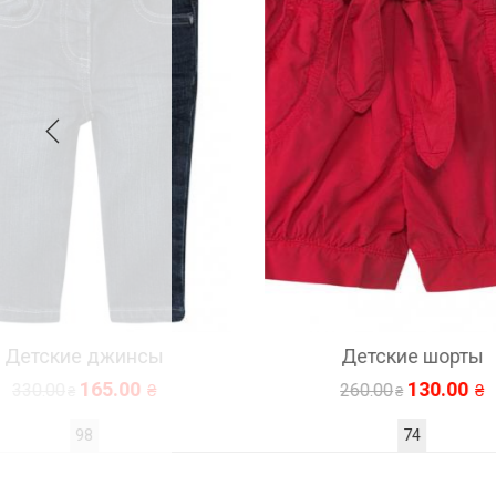
ы
Детские шорты
130.00
260.00
74