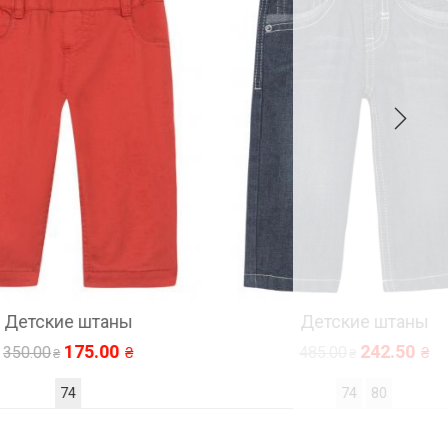
Детские штаны
242.50
485.00
74
80