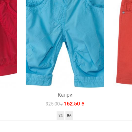
Капри
Детские штаны
162.50
175.00
325.00
350.00
74
86
74