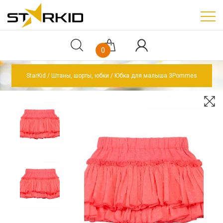
0
StarKid
Штаны, шорты, юбки
Юбка для малыша 3Pommes