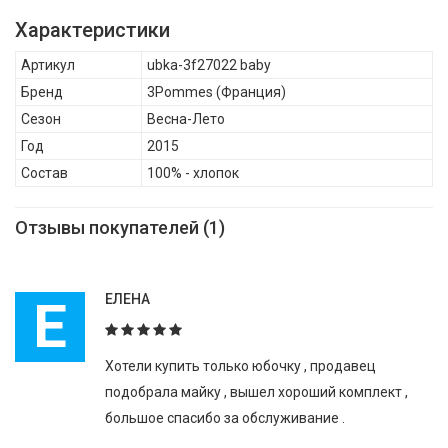
описать рост ребенка и сделать моду доступной для всех.
Характеристики
Благодаря широкой цветовой палитре и ряда тканей,
Артикул
ubka-3f27022 baby
оригинальным принтам и модным кроям, 3 Pommes остается
Бренд
3Pommes
(Франция)
верен своему руководящему принципу: максимальная
Сезон
Весна-Лето
креативность, минимальная цена., 3Pommes Детская юбка
Год
2015
для малыша ubka-3f27022 , Весна-Лето, Состав: 100% - хлопок
Состав
100% - хлопок
Отзывы покупателей (1)
Е
ЕЛЕНА
Хотели купить только юбочку , продавец
подобрала майку , вышел хороший комплект ,
большое спасибо за обслуживание .