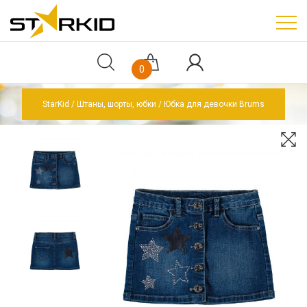
0
StarKid
Штаны, шорты, юбки
Юбка для девочки Brums