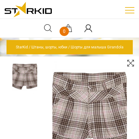
0
StarKid
Штаны, шорты, юбки
Шорты для малыша Girandola