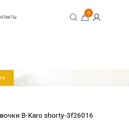
0
ОНТАКТЫ
ro
очки B-Karo shorty-3f26016