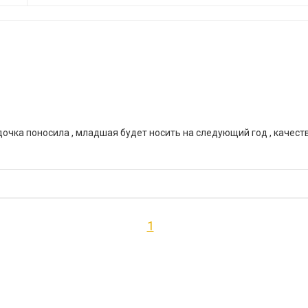
очка поносила , младшая будет носить на следующий год , качеств
1