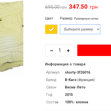
347.50
695.00
Цвет:
Размер:
Размерные сетки
Информация о товаре
Артикул
shorty-3f26016
Бренд
B-Karo
(Франция)
Сезон
Весна-Лето
Год
2015
Состав
100%- хлопок