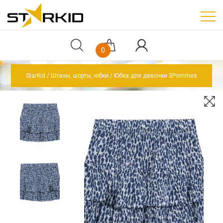
0
StarKid
Штаны, шорты, юбки
Юбка для девочки 3Pommes