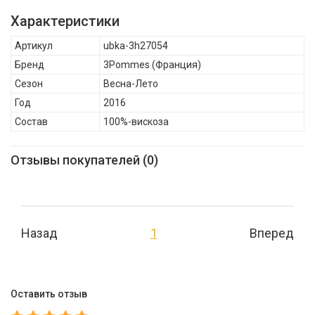
описать рост ребенка и сделать моду доступной для всех.
Характеристики
Благодаря широкой цветовой палитре и ряда тканей,
Артикул
ubka-3h27054
оригинальным принтам и модным кроям, 3 Pommes остается
Бренд
3Pommes
(Франция)
верен своему руководящему принципу: максимальная
Сезон
Весна-Лето
креативность, минимальная цена., 3Pommes Детская юбка
Год
2016
для девочки ubka-3h27054 , Весна-Лето, Состав: 100%-вискоза
Состав
100%-вискоза
Отзывы покупателей (0)
Назад
1
Вперед
Оставить отзыв