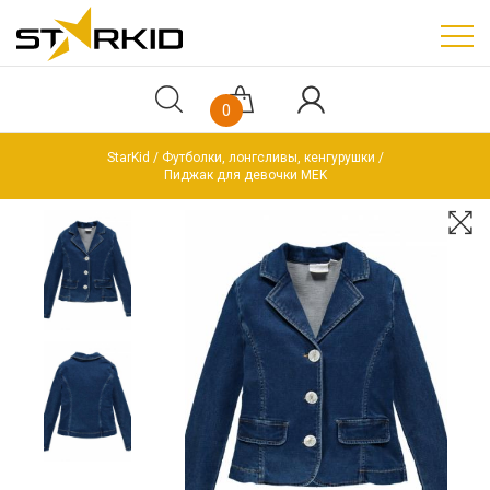
0
StarKid
Футболки, лонгсливы, кенгурушки
Пиджак для девочки MEK