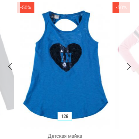
-50%
-50%
110
Лонгслив