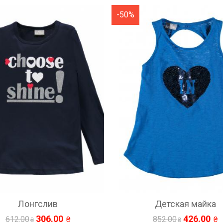
%
-50%
Детская майка
Лонгслив
426.00
232.
852.00
465.00