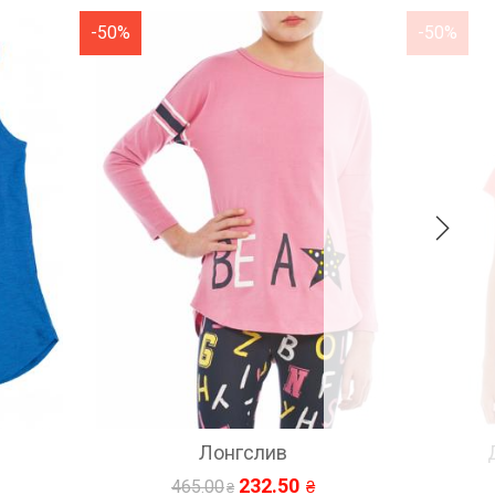
-50%
-50%
Детская футболка
50
347.50
695.00