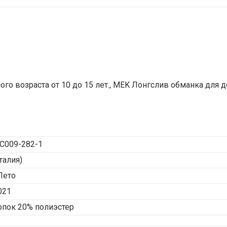
о возраста от 10 до 15 лет., MEK Лонгслив обманка для д
C009-282-1
талия)
Лето
021
опок 20% полиэстер