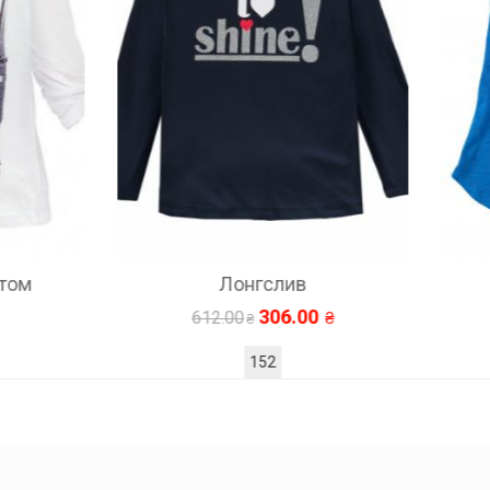
Лонгслив
Детская майка
306.00
426.00
612.00
852.00
152
128