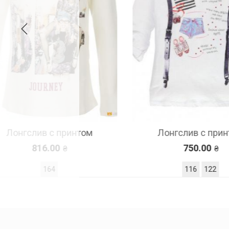
ом
Лонгслив с принтом
750.00
116
122