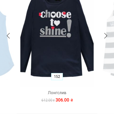
152
Лонгслив
306.00
612.00