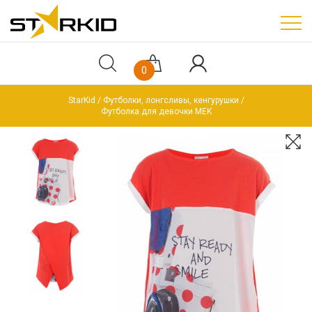
0
StarKid
Футболки, лонгсливы, кенгурушки
Футболка для девочки MEK